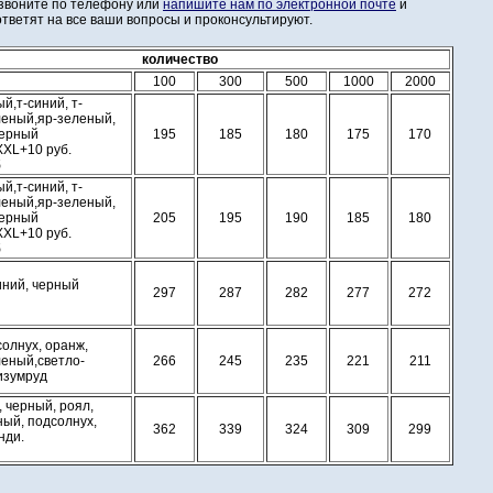
звоните по телефону или
напишите нам по электронной почте
и
ветят на все ваши вопросы и проконсультируют.
количество
100
300
500
1000
2000
й,т-синий, т-
леный,яр-зеленый,
черный
195
185
180
175
170
XXL+10 руб.
б
й,т-синий, т-
леный,яр-зеленый,
черный
205
195
190
185
180
XXL+10 руб.
б
иний, черный
297
287
282
277
272
олнух, оранж,
леный,светло-
266
245
235
221
211
изумруд
 черный, роял,
ный, подсолнух,
362
339
324
309
299
нди.