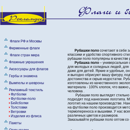
Флаги РФ и Москвы
Фирменные флаги
Рубашки поло
сочетают в себе э
классики и удобство спортивного ст
Флаги стран мира
рубашки поло популярны в качестве
Флажные украшения
Рубашка поло
– универсальная о
для молодых и солидных людей, для
Аксесcуары для флагов
даже для детей. Яркие и удобные, о
и выгодно обрисуют вашу фигуру, по
Гербы и знамена
достоинства и скрыв недостатки. Ру
Вымпелы и шевроны
изготовлены из качественного эколог
материала - 100% хлопок, что важно
Рекламный текстиль
человека .
Футболки
Рубашки поло выглядят стильно
Футболки-поло
подходят под нанесение логотипа. 
Бейсболки
логотип на нашем производстве. На
Толстовки
на футболки поло производится мет
термопереноса и вышивки. У нас все
Ветровки
различных цветов и размеров.
Изделия из флиса
Заказывайте рубашки поло оптом со 
Пакеты