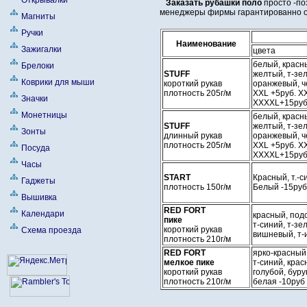
Открывалки
Заказать рубашки поло
просто -по
менеджеры фирмы гарантированно от
Магниты
Ручки
Наименование
Зажигалки
цвета
белый, красны
Брелоки
STUFF
желтый, т-зе
Коврики для мыши
короткий рукав
оранжевый, 
плотность 205г/м
ХХL +5руб. X
Значки
XXXXL+15ру
Монетницы
белый, красны
STUFF
желтый, т-зе
Зонты
длинный рукав
оранжевый, 
плотность 205г/м
ХХL +5руб. X
Посуда
XXXXL+15ру
Часы
START
Красный, т.-с
Гаджеты
плотность 150г/м
Белый -15руб
Вышивка
RED FORТ
Календари
красный, подс
пике
т-синий, т-зе
короткий рукав
Схема проезда
вишневый, т-
плотность 210г/м
RED FORТ
ярко-красный,
мелкое пике
т-синий, крас
короткий рукав
голубой, буру
плотность 210г/м
белая -10руб