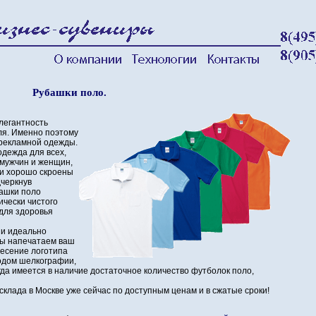
Рубашки поло.
легантность
иля. Именно поэтому
 рекламной одежды.
дежда для всех,
 мужчин и женщин,
ни хорошо скроены
дчеркнув
башки поло
ически чистого
 для здоровья
 и идеально
Мы напечатаем ваш
несение логотипа
одом шелкографии,
гда имеется в наличие достаточное количество футболок поло,
склада в Москве уже сейчас по доступным ценам и в сжатые сроки!